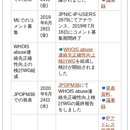
(金)
録
JPNIC-IP-USERS
2019
2679にてアナウ
MLでのコ
年6月
ンス、2019年7月
メント募
28日
16日にコメント募
集
(金)
集期間終了
WHOIS
WHOIS abuse
abuse連
連絡先正確性向上
絡先正確
検討WG
を組成し
性向上の
検討が開始されま
検討WG組
した
成
JPOPM38
にて
発表
2020
WHOIS abuse連
年6月
資料
、
JPOPM38
絡先正確性向上検
での発表
24日
議事
討WGの最終報告
(水)
録
をしました
IPア
ドレス