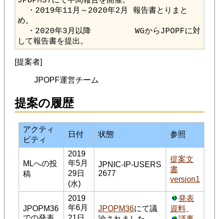
  ・2019年11月～2020年2月 報告書とりまと
  ・2020年3月以降         WGからJPOPFに対
して報告書を提出。
[提案者]
JPOPF運営チーム
提案の履歴
アクティ
日付
状態
参照
ビティ
2019
提案文
年5月
MLへの投
JPNIC-IP-USERS
書
29日
2677
稿
version1
(水)
2019
発表
年6月
JPOPM36
JPOPM36
にて議
資料
、
での発表
21日
論されました
議事