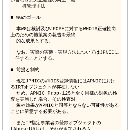
  本WGは検討及びJPOPFに対するWHOIS正確性向
  なお、実際の実装・実現方法についてはJPNICに
  現在JPNICのWHOIS登録情報にはAPNICにおけ
  ため、APNIC Prop-125と全く同様の対象の検
  象や効果がAPNICと同等とならない可能性がある
  またIP指定事業者の登録オブジェクトの