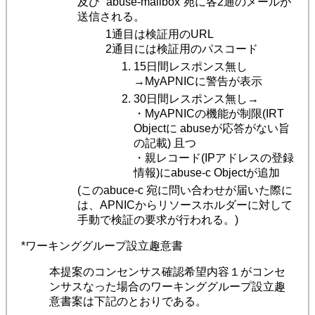
及び “abuse-mailbox”宛に各2通のメールが
送信される。
1通目は検証用のURL
2通目には検証用のパスコード
15日間レスポンス無し
→MyAPNICに警告が表示
30日間レスポンス無し→
・MyAPNICの機能が制限(IRT
Objectに abuseが応答がない旨
の記載) 且つ
・親レコード(IPアドレスの登録
情報)にabuse-c Objectが追加
(このabuce-c 宛に問い合わせが届いた際に
は、APNICからリソースホルダーに対して
手動で検証の要求が行われる。)
*ワーキンググループ設立趣意書
本提案のコンセンサス確認希望内容１がコンセ
ンサスなった場合のワーキンググループ設立趣
意書案は下記のとおりである。