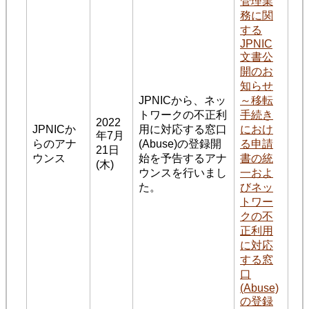
管理業
務に関
する
JPNIC
文書公
開のお
知らせ
JPNICから、ネッ
～移転
トワークの不正利
手続き
2022
JPNICか
用に対応する窓口
におけ
年7月
らのアナ
(Abuse)の登録開
る申請
21日
ウンス
始を予告するアナ
書の統
(木)
ウンスを行いまし
一およ
た。
びネッ
トワー
クの不
正利用
に対応
する窓
口
(Abuse)
の登録