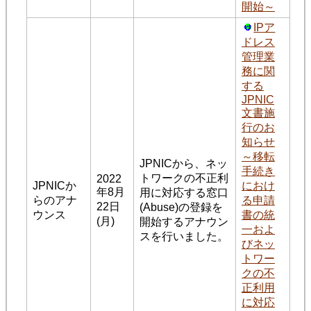
開始～
IPア
ドレス
管理業
務に関
する
JPNIC
文書施
行のお
知らせ
～移転
JPNICから、ネッ
手続き
トワークの不正利
2022
JPNICか
におけ
年8月
用に対応する窓口
らのアナ
る申請
22日
(Abuse)の登録を
ウンス
書の統
(月)
開始するアナウン
一およ
スを行いました。
びネッ
トワー
クの不
正利用
に対応