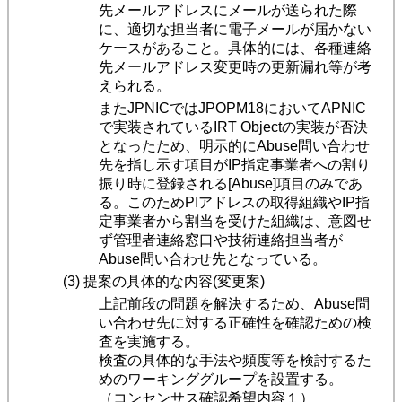
先メールアドレスにメールが送られた際
に、適切な担当者に電子メールが届かない
ケースがあること。具体的には、各種連絡
先メールアドレス変更時の更新漏れ等が考
えられる。
またJPNICではJPOPM18においてAPNIC
で実装されているIRT Objectの実装が否決
となったため、明示的にAbuse問い合わせ
先を指し示す項目がIP指定事業者への割り
振り時に登録される[Abuse]項目のみであ
る。このためPIアドレスの取得組織やIP指
定事業者から割当を受けた組織は、意図せ
ず管理者連絡窓口や技術連絡担当者が
Abuse問い合わせ先となっている。
(3) 提案の具体的な内容(変更案)
上記前段の問題を解決するため、Abuse問
い合わせ先に対する正確性を確認ための検
査を実施する。
検査の具体的な手法や頻度等を検討するた
めのワーキンググループを設置する。
（コンセンサス確認希望内容１）