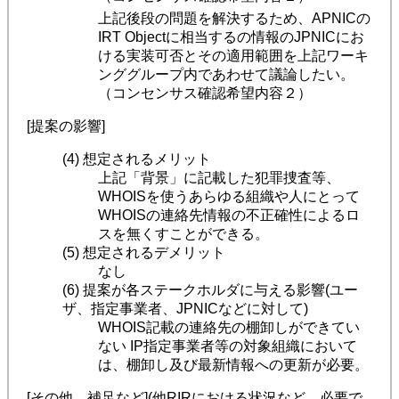
上記後段の問題を解決するため、APNICの
IRT Objectに相当するの情報のJPNICにお
ける実装可否とその適用範囲を上記ワーキ
ンググループ内であわせて議論したい。
（コンセンサス確認希望内容２）
[提案の影響]
(4) 想定されるメリット
上記「背景」に記載した犯罪捜査等、
WHOISを使うあらゆる組織や人にとって
WHOISの連絡先情報の不正確性によるロ
スを無くすことができる。
(5) 想定されるデメリット
なし
(6) 提案が各ステークホルダに与える影響(ユー
ザ、指定事業者、JPNICなどに対して)
WHOIS記載の連絡先の棚卸しができてい
ない IP指定事業者等の対象組織において
は、棚卸し及び最新情報への更新が必要。
[その他、補足など](他RIRにおける状況など。必要で